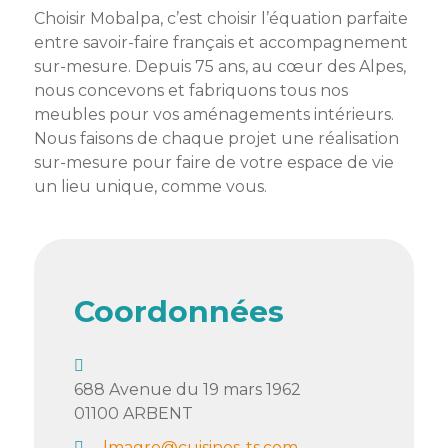
membres
Choisir Mobalpa, c’est choisir l’équation parfaite
Ateliers
CONTACT
Dispositifs
entre savoir-faire français et accompagnement
AEPV
Actualité
partenaires
des
sur-mesure. Depuis 75 ans, au cœur des Alpes,
Club
membres
nous concevons et fabriquons tous nos
de
meubles pour vos aménagements intérieurs.
managers
Kit
Nous faisons de chaque projet une réalisation
intermédiaires
de
Offres
sur-mesure pour faire de votre espace de vie
l’adhérent
privilèges
un lieu unique, comme vous.
AEPV
au
Proposer
féminin
une
offre
Industrie
privilège
Coordonnées
Bâtiment
Services
Defi
688 Avenue du 19 mars 1962
sportif
01100
ARBENT
inter-
entreprises
lmagro@cuisines-ts.com