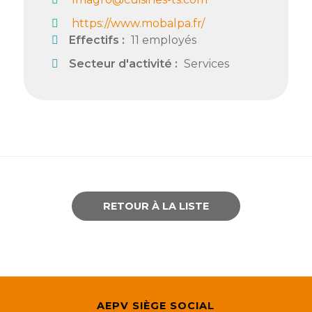
Semaine
https://www.mobalpa.fr/
de
Effectifs :
11 employés
l’industrie
Secteur d'activité :
Services
Congrès
et
salons
Projets
collaboratifs
Agenda
RETOUR À LA LISTE
Newsletter
AEPV SIÈGE SOCIAL