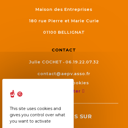
Maison des Entreprises
180 rue Pierre et Marie Curie
01100
BELLIGNAT
CONTACT
Julie COCHET
06.19.22.07.32
contact@aepv.asso.fr
Gestion des cookies
Nous contacter
This site uses cookies and
gives you control over what
SUIVEZ NOUS SUR
you want to activate