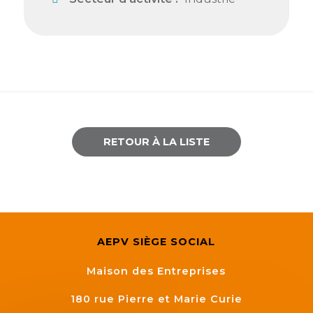
Semaine
de
l’industrie
Congrès
et
salons
Projets
RETOUR À LA LISTE
collaboratifs
Agenda
Newsletter
AEPV SIÈGE SOCIAL
Maison des Entreprises
180 rue Pierre et Marie Curie