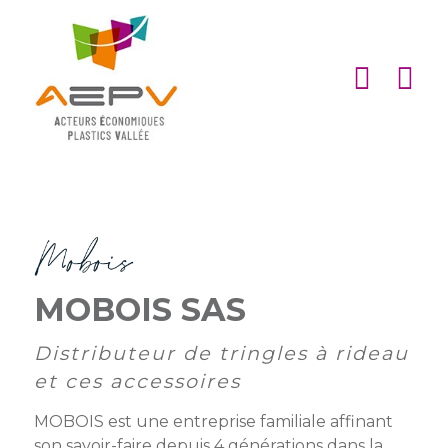
Cookies management panel
ACCUEIL
ASSOCIATION
ACTIONS
MEMBRES
PARTENARIATS
MOBOIS SAS
Matinales
EMPLOI
et
Devenir
Distributeur de tringles à rideau
afterworks
membre
ACTUALITÉS
et ces accessoires
DE
Visites
Liste
Partenaires
MOBOIS est une entreprise familiale affinant
L’AEPV
d’entreprise
des
institutionnels
son savoir-faire depuis 4 générations dans la