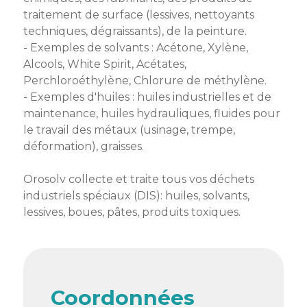
membres
Ateliers
CONTACT
traitement de surface (lessives, nettoyants
Dispositifs
AEPV
Actualité
techniques, dégraissants), de la peinture.
partenaires
des
- Exemples de solvants : Acétone, Xylène,
Club
membres
Alcools, White Spirit, Acétates,
de
Perchloroéthylène, Chlorure de méthylène.
managers
Kit
- Exemples d'huiles : huiles industrielles et de
intermédiaires
de
Offres
maintenance, huiles hydrauliques, fluides pour
l’adhérent
privilèges
le travail des métaux (usinage, trempe,
AEPV
déformation), graisses.
au
Proposer
féminin
une
Orosolv collecte et traite tous vos déchets
offre
Industrie
privilège
industriels spéciaux (DIS): huiles, solvants,
lessives, boues, pâtes, produits toxiques.
Bâtiment
Services
Defi
sportif
inter-
Coordonnées
entreprises