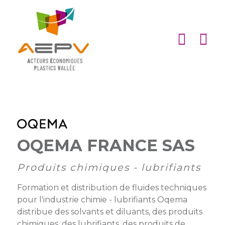
Cookies management panel
ACCUEIL
ASSOCIATION
ACTIONS
MEMBRES
PARTENARIATS
OQEMA FRANCE SAS
Matinales
EMPLOI
Produits chimiques - lubrifiants
et
Devenir
afterworks
membre
ACTUALITÉS
Formation et distribution de fluides techniques
DE
pour l'industrie chimie - lubrifiants Oqema
Visites
Liste
Partenaires
distribue des solvants et diluants, des produits
L’AEPV
d’entreprise
des
institutionnels
chimiques, des lubrifiants, des produits de