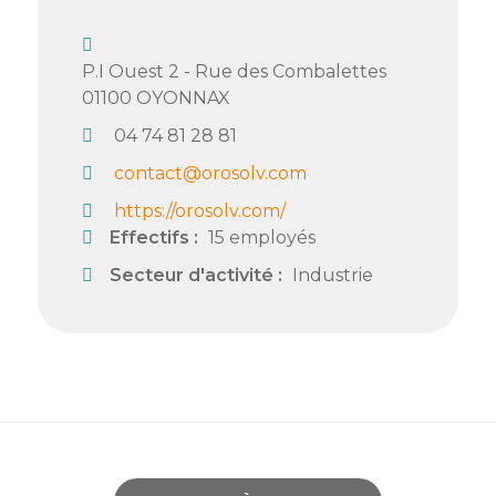
Semaine
de
P.I Ouest 2 - Rue des Combalettes
l’industrie
01100
OYONNAX
Congrès
04 74 81 28 81
et
contact@orosolv.com
salons
https://orosolv.com/
Projets
Effectifs :
15 employés
collaboratifs
Secteur d'activité :
Industrie
Agenda
Newsletter