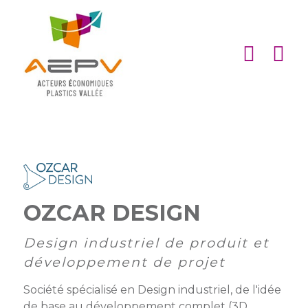
Cookies management panel
ACCUEIL
ASSOCIATION
ACTIONS
MEMBRES
PARTENARIATS
OZCAR DESIGN
Matinales
EMPLOI
et
Devenir
Design industriel de produit et
afterworks
membre
ACTUALITÉS
développement de projet
DE
Visites
Liste
Partenaires
Société spécialisé en Design industriel, de l'idée
L’AEPV
d’entreprise
des
institutionnels
de base au développement complet (3D,