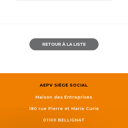
Semaine
de
l’industrie
Congrès
et
RETOUR À LA LISTE
salons
Projets
collaboratifs
Agenda
AEPV SIÈGE SOCIAL
Newsletter
Maison des Entreprises
180 rue Pierre et Marie Curie
01100
BELLIGNAT