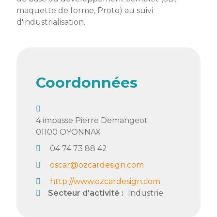
membres
Ateliers
CONTACT
maquette de forme, Proto) au suivi
Dispositifs
AEPV
Actualité
d'industrialisation.
partenaires
des
Club
membres
de
managers
Kit
intermédiaires
de
Offres
Coordonnées
l’adhérent
privilèges
AEPV
au
Proposer
féminin
une
4 impasse Pierre Demangeot
offre
01100
OYONNAX
Industrie
privilège
04 74 73 88 42
Bâtiment
oscar@ozcardesign.com
Services
Defi
http://www.ozcardesign.com
sportif
Secteur d'activité :
Industrie
inter-
entreprises