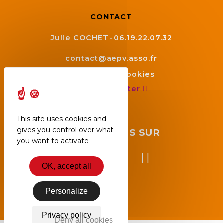
CONTACT
Julie COCHET
06.19.22.07.32
contact@aepv.asso.fr
Gestion des cookies
Nous contacter
This site uses cookies and
gives you control over what
SUIVEZ NOUS SUR
you want to activate
OK, accept all
Personalize
Privacy policy
Deny all cookies