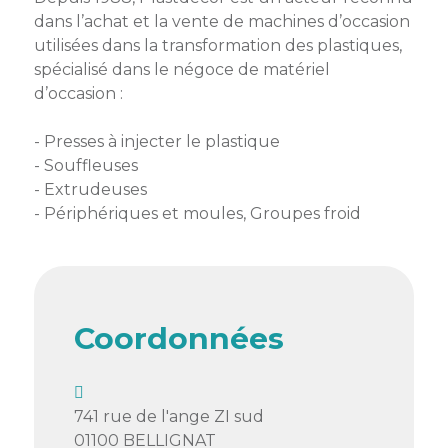
membres
Ateliers
CONTACT
dans l’achat et la vente de machines d’occasion
Dispositifs
AEPV
Actualité
utilisées dans la transformation des plastiques,
partenaires
des
spécialisé dans le négoce de matériel
Club
membres
d’occasion :
de
managers
Kit
- Presses à injecter le plastique
intermédiaires
de
Offres
- Souffleuses
l’adhérent
privilèges
- Extrudeuses
AEPV
- Périphériques et moules, Groupes froid
au
Proposer
féminin
une
offre
Industrie
privilège
Bâtiment
Coordonnées
Services
Defi
sportif
inter-
741 rue de l'ange ZI sud
entreprises
01100
BELLIGNAT