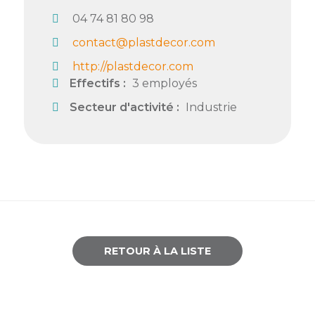
04 74 81 80 98
Semaine
de
contact@plastdecor.com
l’industrie
http://plastdecor.com
Congrès
Effectifs :
3 employés
et
Secteur d'activité :
Industrie
salons
Projets
collaboratifs
Agenda
Newsletter
RETOUR À LA LISTE