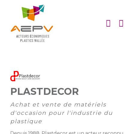
Cookies management panel
ACCUEIL
ASSOCIATION
ACTIONS
MEMBRES
PARTENARIATS
PLASTDECOR
Matinales
EMPLOI
et
Devenir
Achat et vente de matériels
afterworks
membre
ACTUALITÉS
d'occasion pour l'industrie du
DE
plastique
Visites
Liste
Partenaires
L’AEPV
d’entreprise
des
institutionnels
Depuis 1988, Plastdecor est un acteur reconnu