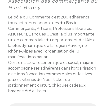
membres
Association des commerçants du
Ateliers
CONTACT
Dispositifs
Haut-Bugey
AEPV
Actualité
partenaires
des
Le pôle du Commerce c'est 200 adhérents
Club
membres
tous acteurs économiques du Bassin:
de
Commerçants, Artisans, Professions libérales,
managers
Kit
Assureurs, Banques, ...C'est la plus importante
intermédiaires
de
Offres
union commerciale du département de l'Ain et
l’adhérent
privilèges
la plus dynamique de la région Auvergne
AEPV
au
Proposer
Rhône-Alpes avec l'organisation de 10
féminin
une
manifestations par an.
offre
C'est un acteur économique et social, majeur. Il
Industrie
privilège
accompagne ses adhérents dans l'organisation
d'actions à vocation commerciales et festives ;
Bâtiment
jeux et vitrines de Noël, ticket de
stationnement gratuit, chèques cadeaux,
Services
Defi
braderie été et hiver...
sportif
inter-
entreprises