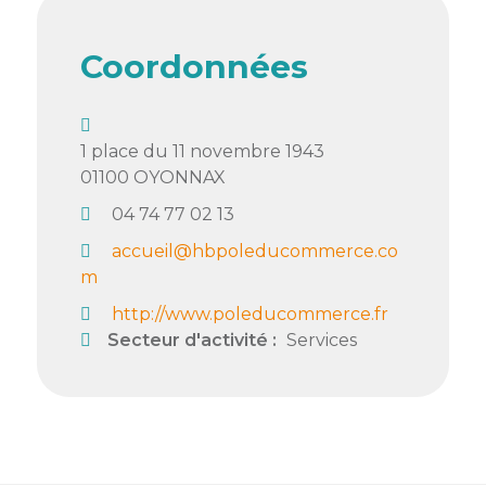
Semaine
de
Coordonnées
l’industrie
Congrès
et
1 place du 11 novembre 1943
salons
01100
OYONNAX
04 74 77 02 13
Projets
collaboratifs
accueil@hbpoleducommerce.co
m
Agenda
http://www.poleducommerce.fr
Newsletter
Secteur d'activité :
Services