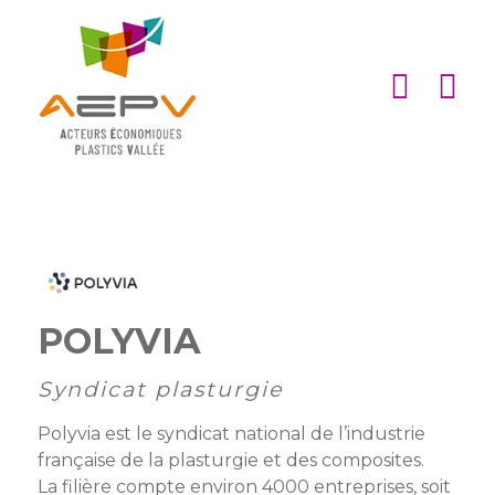
Cookies management panel
ACCUEIL
ASSOCIATION
ACTIONS
MEMBRES
PARTENARIATS
POLYVIA
Matinales
EMPLOI
et
Devenir
Syndicat plasturgie
afterworks
membre
ACTUALITÉS
Polyvia est le syndicat national de l’industrie
DE
Visites
Liste
Partenaires
française de la plasturgie et des composites.
L’AEPV
d’entreprise
des
institutionnels
La filière compte environ 4000 entreprises, soit