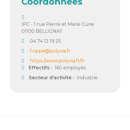
Coordonnées
Semaine
de
l’industrie
IPC - 1 rue Pierre et Marie Curie
01100
BELLIGNAT
Congrès
et
04 74 12 19 25
salons
f.rippe@polyvia.fr
Projets
https://www.polyvia.fr/fr
collaboratifs
Effectifs :
160 employés
Secteur d'activité :
Industrie
Agenda
Newsletter