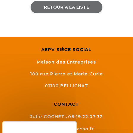
RETOUR À LA LISTE
AEPV SIÈGE SOCIAL
Maison des Entreprises
180 rue Pierre et Marie Curie
01100
BELLIGNAT
CONTACT
Julie COCHET
06.19.22.07.32
contact@aepv.asso.fr