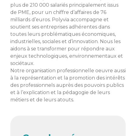
membres
plus de 210 000 salariés principalement issus
Ateliers
CONTACT
Dispositifs
de PME, pour un chiffre d’affaires de 76
AEPV
Actualité
partenaires
milliards d’euros. Polyvia accompagne et
des
Club
soutient ses entreprises adhérentes dans
membres
de
toutes leurs problématiques économiques,
managers
Kit
industrielles, sociales et d’innovation. Nous les
intermédiaires
de
Offres
aidons à se transformer pour répondre aux
l’adhérent
privilèges
enjeux technologiques, environnementaux et
AEPV
sociétaux.
au
Proposer
Notre organisation professionnelle oeuvre aussi
féminin
une
à la représentation et la promotion des intérêts
offre
des professionnels auprès des pouvoirs publics
Industrie
privilège
et à l’explication et la pédagogie de leurs
Bâtiment
métiers et de leurs atouts.
Services
Defi
sportif
inter-
entreprises