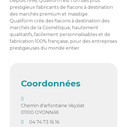
membres
Depuis 1996, Qualiform est l’un des plus
Ateliers
CONTACT
Dispositifs
prestigieux fabricants de flacons à destination
AEPV
Actualité
partenaires
des marchés premium et masstige.
des
Qualiform crée des flacons à destination des
Club
membres
marchés de la Cosmétique, hautement
de
qualitatifs, facilement personnalisables et de
managers
Kit
fabrication 100% française, pour des entreprises
intermédiaires
de
Offres
prestigieuses du monde entier.
l’adhérent
privilèges
AEPV
au
Proposer
féminin
une
offre
Industrie
privilège
Coordonnées
Bâtiment
Services
Defi
Chemin d'arfontaine Veyziat
sportif
01100
OYONNAX
inter-
04 74 73 16 16
entreprises