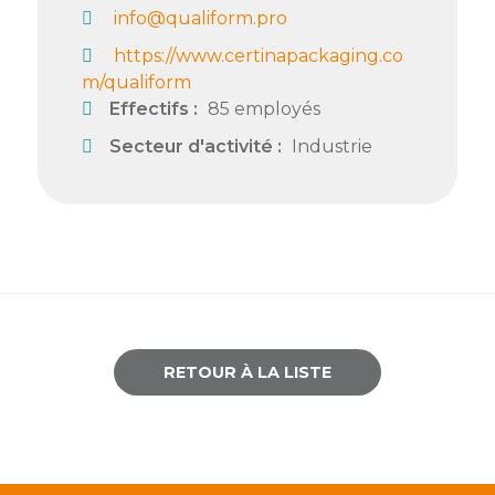
info@qualiform.pro
Semaine
https://www.certinapackaging.co
de
m/qualiform
l’industrie
Effectifs :
85 employés
Congrès
Secteur d'activité :
Industrie
et
salons
Projets
collaboratifs
Agenda
Newsletter
RETOUR À LA LISTE