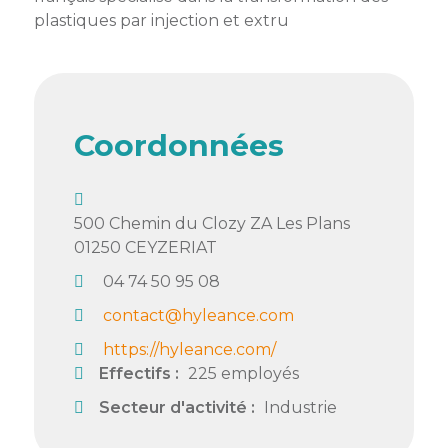
membres
Ateliers
plastiques par injection et extru
CONTACT
Dispositifs
AEPV
Actualité
partenaires
des
Club
membres
de
managers
Kit
Coordonnées
intermédiaires
de
Offres
l’adhérent
privilèges
AEPV
au
Proposer
500 Chemin du Clozy ZA Les Plans
féminin
une
01250
CEYZERIAT
offre
Industrie
04 74 50 95 08
privilège
contact@hyleance.com
Bâtiment
https://hyleance.com/
Services
Defi
Effectifs :
225 employés
sportif
Secteur d'activité :
Industrie
inter-
entreprises