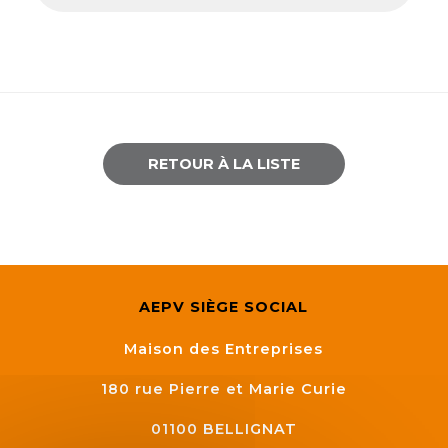
Semaine
de
l’industrie
Congrès
et
salons
RETOUR À LA LISTE
Projets
collaboratifs
Agenda
AEPV SIÈGE SOCIAL
Newsletter
Maison des Entreprises
180 rue Pierre et Marie Curie
01100
BELLIGNAT