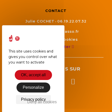
CONTACT
Julie COCHET
06.19.22.07.32
contact@aepv.asso.fr
Gestion des cookies
Nous contacter
This site uses cookies and
gives you control over what
you want to activate
SUIVEZ NOUS SUR
OK, accept all
Personalize
Privacy policy
Deny all cookies