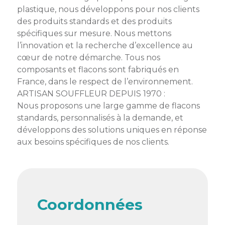
membres
plastique, nous développons pour nos clients
Ateliers
CONTACT
Dispositifs
AEPV
Actualité
des produits standards et des produits
partenaires
des
spécifiques sur mesure. Nous mettons
Club
membres
l’innovation et la recherche d’excellence au
de
cœur de notre démarche. Tous nos
managers
Kit
composants et flacons sont fabriqués en
intermédiaires
de
Offres
France, dans le respect de l’environnement.
l’adhérent
privilèges
ARTISAN SOUFFLEUR DEPUIS 1970 :
AEPV
Nous proposons une large gamme de flacons
au
Proposer
standards, personnalisés à la demande, et
féminin
une
développons des solutions uniques en réponse
offre
Industrie
aux besoins spécifiques de nos clients.
privilège
Bâtiment
Services
Defi
sportif
Coordonnées
inter-
entreprises