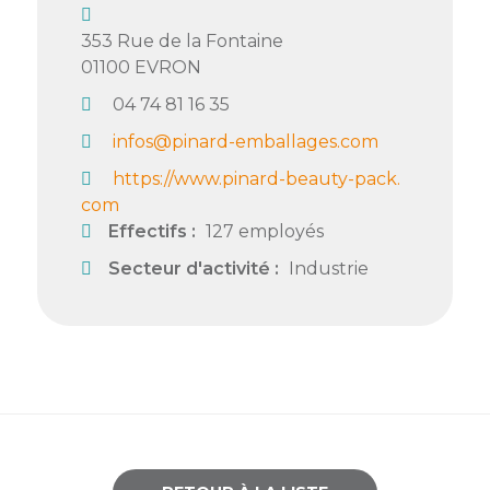
Semaine
353 Rue de la Fontaine
de
01100
EVRON
l’industrie
04 74 81 16 35
Congrès
infos@pinard-emballages.com
et
salons
https://www.pinard-beauty-pack.
com
Projets
Effectifs :
127 employés
collaboratifs
Secteur d'activité :
Industrie
Agenda
Newsletter