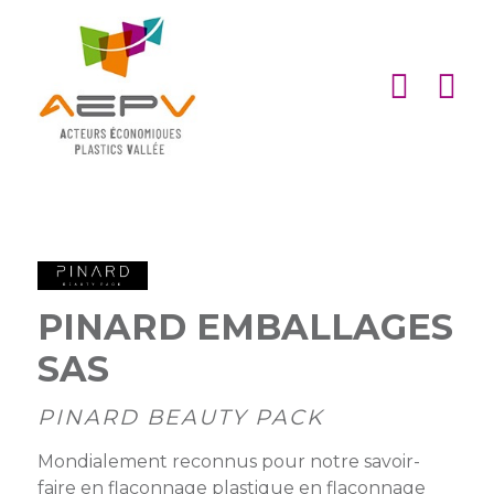
Cookies management panel
ACCUEIL
ASSOCIATION
ACTIONS
MEMBRES
PARTENARIATS
PINARD EMBALLAGES
Matinales
EMPLOI
SAS
et
Devenir
afterworks
membre
ACTUALITÉS
PINARD BEAUTY PACK
DE
Visites
Liste
Partenaires
Mondialement reconnus pour notre savoir-
L’AEPV
d’entreprise
des
institutionnels
faire en flaconnage plastique en flaconnage