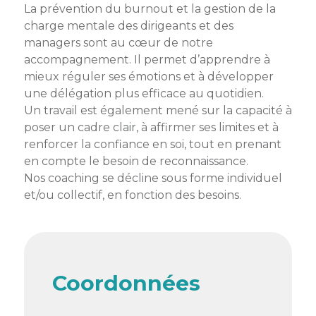
membres
La prévention du burnout et la gestion de la
Ateliers
CONTACT
Dispositifs
charge mentale des dirigeants et des
AEPV
Actualité
partenaires
managers sont au cœur de notre
des
Club
accompagnement. Il permet d’apprendre à
membres
de
mieux réguler ses émotions et à développer
managers
Kit
une délégation plus efficace au quotidien.
intermédiaires
de
Offres
Un travail est également mené sur la capacité à
l’adhérent
privilèges
poser un cadre clair, à affirmer ses limites et à
AEPV
renforcer la confiance en soi, tout en prenant
au
Proposer
en compte le besoin de reconnaissance.
féminin
une
Nos coaching se décline sous forme individuel
offre
et/ou collectif, en fonction des besoins.
Industrie
privilège
Bâtiment
Services
Defi
sportif
Coordonnées
inter-
entreprises