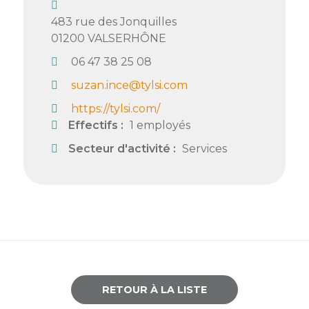
Semaine
483 rue des Jonquilles
de
01200
VALSERHÔNE
l’industrie
06 47 38 25 08
Congrès
suzan.ince@tylsi.com
et
https://tylsi.com/
salons
Effectifs :
1 employés
Projets
Secteur d'activité :
Services
collaboratifs
Agenda
Newsletter
RETOUR À LA LISTE