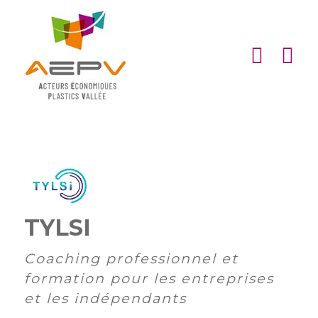
Cookies management panel
ACCUEIL
ASSOCIATION
ACTIONS
MEMBRES
PARTENARIATS
TYLSI
Matinales
EMPLOI
et
Devenir
Coaching professionnel et
afterworks
membre
ACTUALITÉS
formation pour les entreprises
DE
Visites
Liste
Partenaires
et les indépendants
L’AEPV
d’entreprise
des
institutionnels