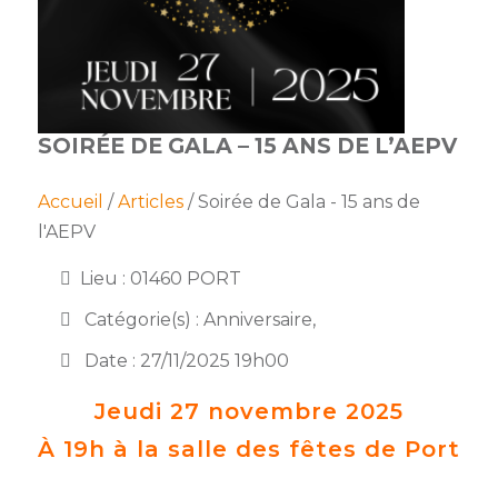
membres
Ateliers
CONTACT
Dispositifs
AEPV
Actualité
partenaires
des
Club
membres
de
SOIRÉE DE GALA – 15 ANS DE L’AEPV
managers
Kit
intermédiaires
de
Offres
l’adhérent
privilèges
Accueil
/
Articles
/ Soirée de Gala - 15 ans de
AEPV
l'AEPV
au
Proposer
féminin
une
Lieu : 01460 PORT
offre
Industrie
privilège
Catégorie(s) : Anniversaire,
Bâtiment
Date : 27/11/2025 19h00
Services
Defi
Jeudi 27 novembre 2025
sportif
À 19h à la salle des fêtes de Port
inter-
entreprises