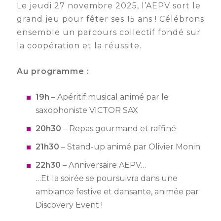
Le jeudi 27 novembre 2025, l’AEPV sort le
Semaine
grand jeu pour fêter ses 15 ans ! Célébrons
de
ensemble un parcours collectif fondé sur
l’industrie
la coopération et la réussite.
Congrès
et
Au programme :
salons
19h
– Apéritif musical animé par le
Projets
saxophoniste VICTOR SAX
collaboratifs
20h30
– Repas gourmand et raffiné
Agenda
21h30
– Stand-up animé par Olivier Monin
Newsletter
22h30
– Anniversaire AEPV…
…Et la soirée se poursuivra dans une
ambiance festive et dansante, animée par
Discovery Event !