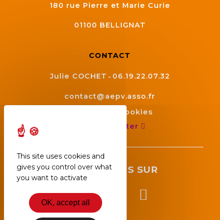
180 rue Pierre et Marie Curie
01100
BELLIGNAT
CONTACT
Julie COCHET
06.19.22.07.32
contact@aepv.asso.fr
Gestion des cookies
Nous contacter
This site uses cookies and
gives you control over what
SUIVEZ NOUS SUR
you want to activate
OK, accept all