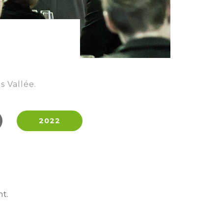
 Vallée.
2022
t.