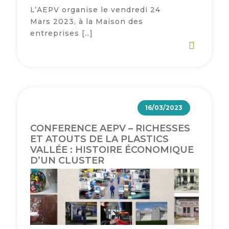
L’AEPV organise le vendredi 24
Semaine
Mars 2023, à la Maison des
de
entreprises […]
l’industrie
Congrès
et
salons
Projets
16/03/2023
collaboratifs
CONFERENCE AEPV – RICHESSES
Agenda
ET ATOUTS DE LA PLASTICS
VALLÉE : HISTOIRE ÉCONOMIQUE
Newsletter
D’UN CLUSTER