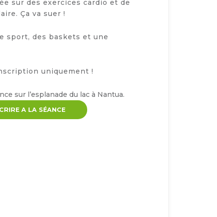
ée sur des exercices cardio et de
ire. Ça va suer !
 sport, des baskets et une
inscription uniquement !
nce sur l’esplanade du lac à Nantua.
SCRIRE A LA SÉANCE