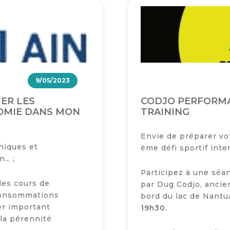
9/05/2023
IER LES
CODJO PERFORMAN
OMIE DANS MON
TRAINING
Envie de préparer vo
niques et
ème défi sportif inte
n… ;
Participez à une séa
des cours de
par Dug Codjo, ancie
s consommations
bord du lac de Nantu
er important
19h30.
 la pérennité