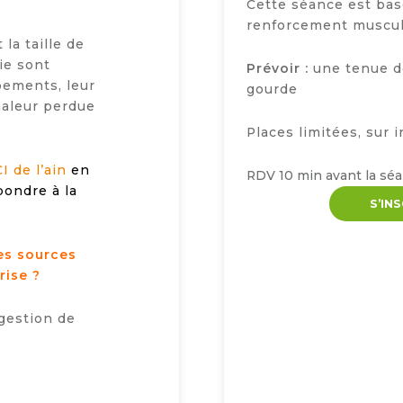
Cette séance est bas
renforcement muscula
 la taille de
ie sont
Prévoir :
une tenue de
ements, leur
gourde
haleur perdue
Places limitées, sur 
I de l’ain
en
RDV 10 min avant la séa
pondre à la
S’IN
es sources
rise ?
 gestion de