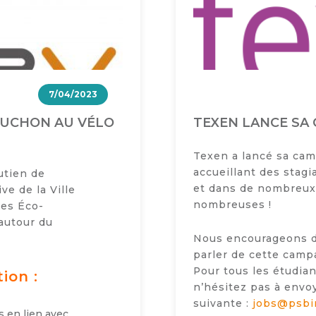
7/04/2023
OUCHON AU VÉLO
TEXEN LANCE SA 
Texen a lancé sa ca
accueillant des stagi
utien de
et dans de nombreux 
ve de la Ville
nombreuses !
les Éco-
autour du
️
Nous encourageons d
parler de cette camp
Pour tous les étudian
ion :
n’hésitez pas à envoy
suivante :
jobs@psbi
s en lien avec