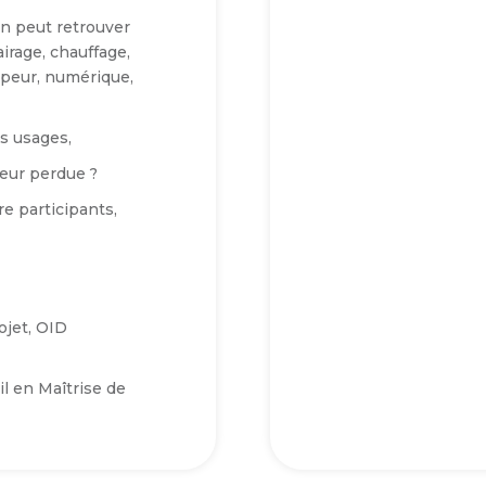
’on peut retrouver
irage, chauffage,
vapeur, numérique,
es usages,
leur perdue ?
 participants,
ojet, OID
il en Maîtrise de