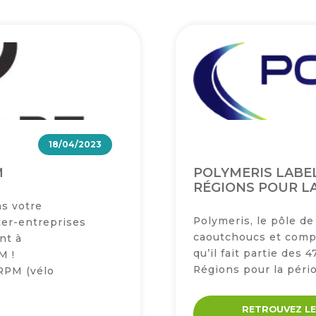
18/04/2023
M
POLYMERIS LABEL
RÉGIONS POUR LA
s votre
Polymeris, le pôle de
ter-entreprises
caoutchoucs et compo
nt à
qu’il fait partie des 4
M !
Régions pour la péri
RPM (vélo
RETROUVEZ LE