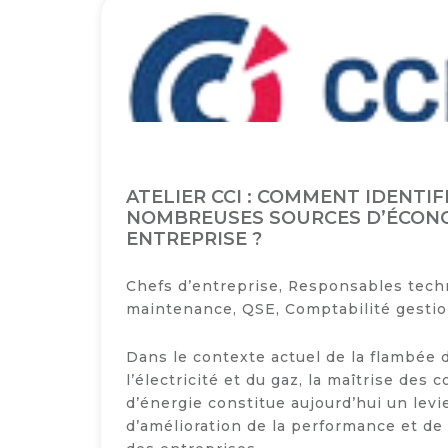
Semaine
de
l’industrie
Congrès
et
salons
ATELIER CCI : COMMENT IDENTIF
Projets
NOMBREUSES SOURCES D’ÉCON
collaboratifs
ENTREPRISE ?
Agenda
Chefs d’entreprise, Responsables tech
Newsletter
maintenance, QSE, Comptabilité gestio
Dans le contexte actuel de la flambée 
l’électricité et du gaz, la maîtrise de
d’énergie constitue aujourd’hui un levi
d’amélioration de la performance et de