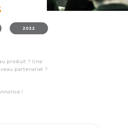
S
2022
au produit ? Une
veau partenariat ?
annonce !