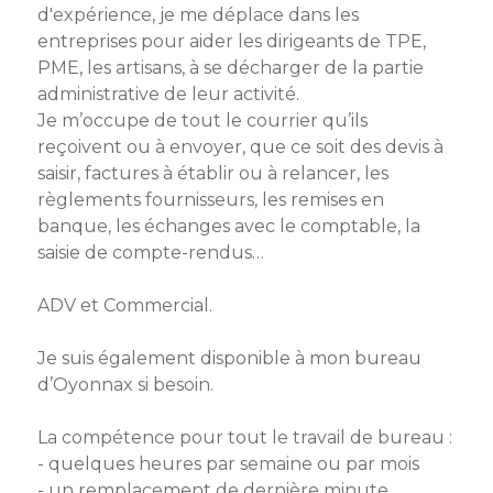
membres
d'expérience, je me déplace dans les
Ateliers
CONTACT
Dispositifs
entreprises pour aider les dirigeants de TPE,
AEPV
Actualité
partenaires
PME, les artisans, à se décharger de la partie
des
Club
administrative de leur activité.
membres
de
Je m’occupe de tout le courrier qu’ils
managers
Kit
reçoivent ou à envoyer, que ce soit des devis à
intermédiaires
de
Offres
saisir, factures à établir ou à relancer, les
l’adhérent
privilèges
règlements fournisseurs, les remises en
AEPV
banque, les échanges avec le comptable, la
au
Proposer
saisie de compte-rendus…
féminin
une
offre
ADV et Commercial.
Industrie
privilège
Bâtiment
Je suis également disponible à mon bureau
d’Oyonnax si besoin.
Services
Defi
sportif
La compétence pour tout le travail de bureau :
inter-
- quelques heures par semaine ou par mois
entreprises
- un remplacement de dernière minute