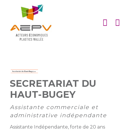
Cookies management panel
ACCUEIL
ASSOCIATION
ACTIONS
MEMBRES
PARTENARIATS
SECRETARIAT DU
HAUT-BUGEY
Matinales
EMPLOI
et
Devenir
afterworks
membre
Assistante commerciale et
ACTUALITÉS
administrative indépendante
DE
Visites
Liste
Partenaires
L’AEPV
d’entreprise
des
institutionnels
Assistante Indépendante, forte de 20 ans