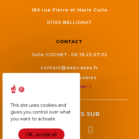
180 rue Pierre et Marie Curie
01100
BELLIGNAT
CONTACT
Julie COCHET
06.19.22.07.32
contact@aepv.asso.fr
Gestion des cookies
Nous contacter
This site uses cookies and
gives you control over what
SUIVEZ NOUS SUR
you want to activate
OK, accept all