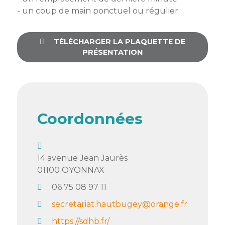
- un coup de main ponctuel ou régulier
Semaine
de
l’industrie
TÉLÉCHARGER LA PLAQUETTE DE
PRÉSENTATION
Congrès
et
salons
Projets
collaboratifs
Coordonnées
Agenda
Newsletter
14 avenue Jean Jaurès
01100
OYONNAX
06 75 08 97 11
secretariat.hautbugey@orange.fr
https://sdhb.fr/