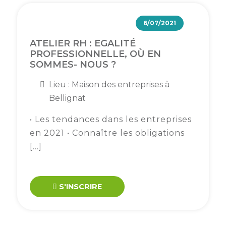
Semaine
6/07/2021
de
l’industrie
ATELIER RH : EGALITÉ
PROFESSIONNELLE, OÙ EN
Congrès
SOMMES- NOUS ?
et
salons
Lieu : Maison des entreprises à
Bellignat
Projets
collaboratifs
• Les tendances dans les entreprises
en 2021 • Connaître les obligations
Agenda
[…]
Newsletter
S'INSCRIRE