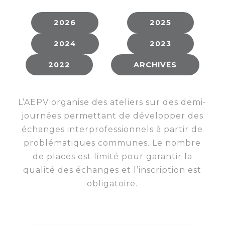
membres
Ateliers
CONTACT
Dispositifs
AEPV
Actualité
2026
2025
partenaires
des
Club
2024
2023
membres
de
managers
Kit
2022
ARCHIVES
intermédiaires
de
Offres
l’adhérent
privilèges
AEPV
L’AEPV organise des ateliers sur des demi-
au
Proposer
journées permettant de développer des
féminin
une
échanges interprofessionnels à partir de
offre
Industrie
problématiques communes. Le nombre
privilège
de places est limité pour garantir la
Bâtiment
qualité des échanges et l’inscription est
Services
obligatoire.
Defi
sportif
inter-
entreprises