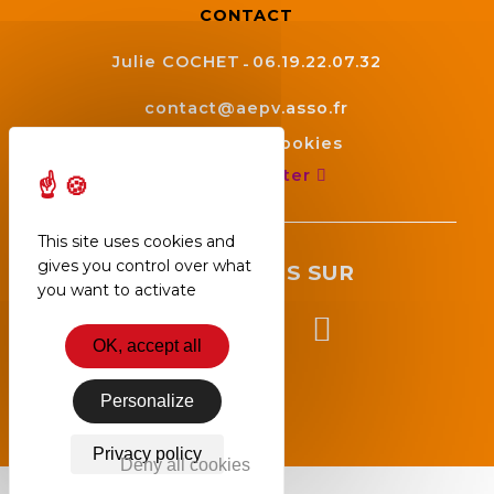
CONTACT
Julie COCHET
06.19.22.07.32
contact@aepv.asso.fr
Gestion des cookies
Nous contacter
This site uses cookies and
gives you control over what
SUIVEZ NOUS SUR
you want to activate
OK, accept all
Personalize
Privacy policy
Deny all cookies