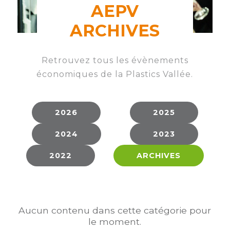
membres
AEPV
Ateliers
CONTACT
Dispositifs
AEPV
Actualité
partenaires
ARCHIVES
des
Club
membres
de
Retrouvez tous les évènements
managers
Kit
économiques de la Plastics Vallée.
intermédiaires
de
Offres
l’adhérent
privilèges
AEPV
au
Proposer
2026
2025
féminin
une
2024
2023
offre
Industrie
privilège
2022
ARCHIVES
Bâtiment
Services
Defi
sportif
Aucun contenu dans cette catégorie pour
inter-
le moment.
entreprises