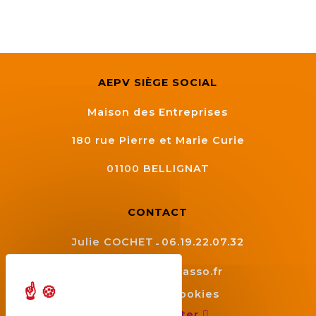
Semaine
de
l’industrie
Congrès
AEPV SIÈGE SOCIAL
et
Maison des Entreprises
salons
180 rue Pierre et Marie Curie
Projets
collaboratifs
01100
BELLIGNAT
Agenda
CONTACT
Newsletter
Julie COCHET
06.19.22.07.32
contact@aepv.asso.fr
Gestion des cookies
Nous contacter