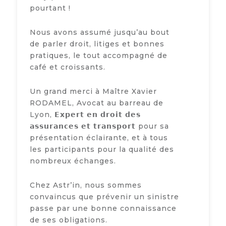
pourtant !
Nous avons assumé jusqu’au bout
de parler droit, litiges et bonnes
pratiques, le tout accompagné de
café et croissants.
Un grand merci à Maître Xavier
RODAMEL, Avocat au barreau de
Lyon, 𝗘𝘅𝗽𝗲𝗿𝘁 𝗲𝗻 𝗱𝗿𝗼𝗶𝘁 𝗱𝗲𝘀
𝗮𝘀𝘀𝘂𝗿𝗮𝗻𝗰𝗲𝘀 𝗲𝘁 𝘁𝗿𝗮𝗻𝘀𝗽𝗼𝗿𝘁 pour sa
présentation éclairante, et à tous
les participants pour la qualité des
nombreux échanges.
Chez Astr’​in, nous sommes
convaincus que prévenir un sinistre
passe par une bonne connaissance
de ses obligations.