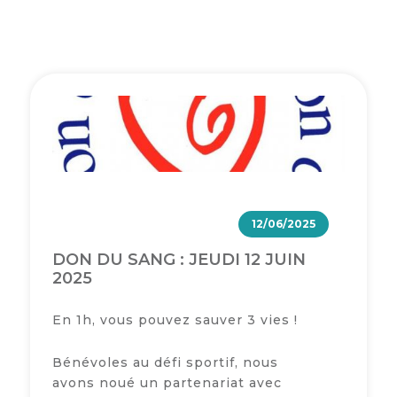
Semaine
de
l’industrie
Congrès
et
salons
Projets
collaboratifs
12/06/2025
Agenda
DON DU SANG : JEUDI 12 JUIN
Newsletter
2025
En 1h, vous pouvez sauver 3 vies !
Bénévoles au défi sportif, nous
avons noué un partenariat avec