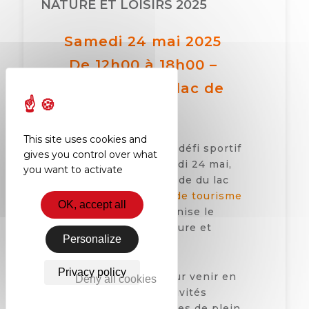
NATURE ET LOISIRS 2025
Samedi 24 mai 2025
De 12h00 à 18h00 –
Esplanade du lac de
Nantua
This site uses cookies and
Pour la 8ème édition du défi sportif
gives you control over what
qui se déroulera le samedi 24 mai,
you want to activate
l’AEPV partage l’Esplanade du lac
de Nantua avec l’
Office de tourisme
OK, accept all
du Haut-Bugey
, qui organise le
« Salon des activités nature et
Personalize
loisirs ».
Privacy policy
C’est le rendez-vous pour venir en
Deny all cookies
famille découvrir les activités
sportives et les structures de plein