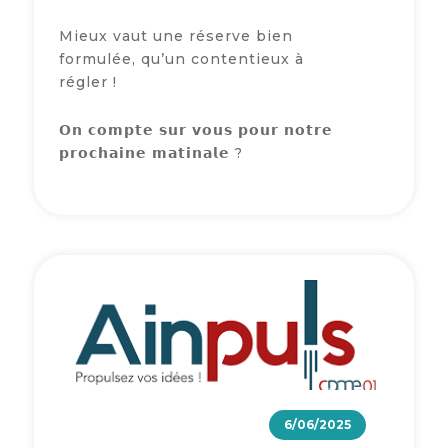
Mieux vaut une réserve bien
formulée, qu’un contentieux à
régler !
𝗢𝗻 𝗰𝗼𝗺𝗽𝘁𝗲 𝘀𝘂𝗿 𝘃𝗼𝘂𝘀 𝗽𝗼𝘂𝗿 𝗻𝗼𝘁𝗿𝗲
𝗽𝗿𝗼𝗰𝗵𝗮𝗶𝗻𝗲 𝗺𝗮𝘁𝗶𝗻𝗮𝗹𝗲 ?
6/06/2025