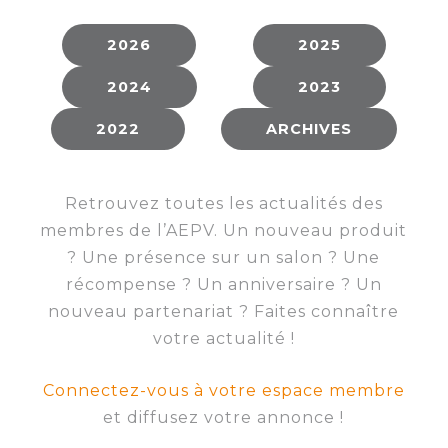
membres
Ateliers
CONTACT
Dispositifs
AEPV
Actualité
2026
2025
partenaires
des
Club
2024
2023
membres
de
managers
Kit
2022
ARCHIVES
intermédiaires
de
Offres
l’adhérent
privilèges
AEPV
Retrouvez toutes les actualités des
au
Proposer
membres de l’AEPV. Un nouveau produit
féminin
une
? Une présence sur un salon ? Une
offre
Industrie
récompense ? Un anniversaire ? Un
privilège
nouveau partenariat ? Faites connaître
Bâtiment
votre actualité !
Services
Defi
sportif
Connectez-vous à votre espace membre
inter-
et diffusez votre annonce !
entreprises